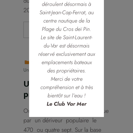
du vendredi 18/06 au dimanche
déroulent désormais à
20/06 avec 4 manches...
Saint-Jean-Cap-Ferrat, au
centre nautique de la
Plage du Cros deï Pin.
Lire
Le site de Saint-Laurent-
du-Var est désormais
réservé exclusivement aux
emplacements bateaux
Événements
Sommaire
Un Bateau Et Son Propriétaire
des propriétaires.
Merci de votre
Un bateau, un
compréhension et à très
propriétaire
bientôt sur l’eau !
Le Club Var Mer
On débute cette nouvelle rubrique
par un dériveur populaire le
470 ou quatre sept. Sur la base