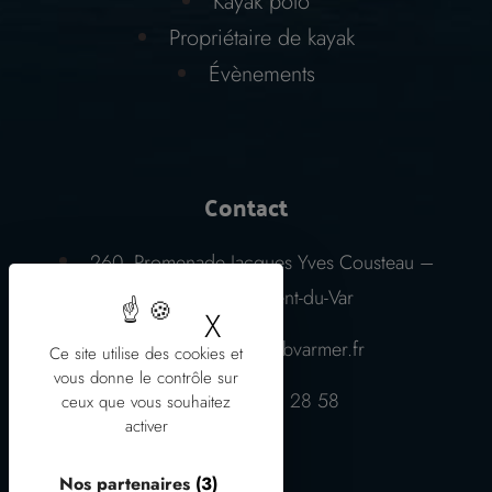
Kayak polo
Propriétaire de kayak
Évènements
Contact
260, Promenade Jacques Yves Cousteau –
06700 Saint-Laurent-du-Var
X
Masquer le bandeau
contact@clubvarmer.fr
Ce site utilise des cookies et
vous donne le contrôle sur
07 87 03 28 58
ceux que vous souhaitez
activer
Nos partenaires
(3)