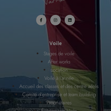
Voile
Stages de voile
After works
Location
Voile à l’année
Accueil des classes et des centre aérés
Comité d’entreprise et team building
Propriétaires
Évènements Voile