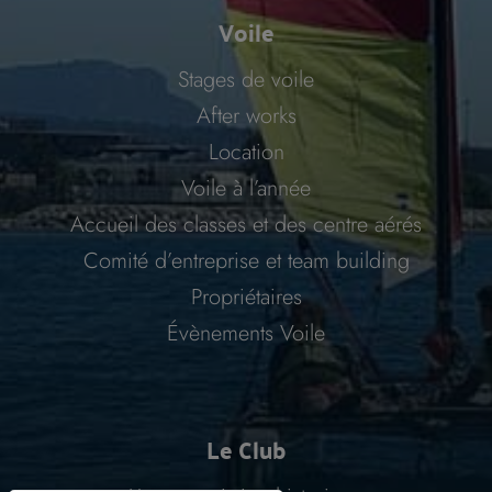
Voile
Stages de voile
After works
Location
Voile à l’année
Accueil des classes et des centre aérés
Comité d’entreprise et team building
Propriétaires
Évènements Voile
Le Club