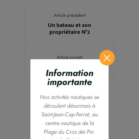
Article précédent
Un bateau et son
propriétaire N°2
Article suivant
Régate du Duc D'albe
Information
importante
Nos activités nautiques se
déroulent désormais à
Saint-Jean-Cap-Ferrat, au
centre nautique de la
Plage du Cros deï Pin.