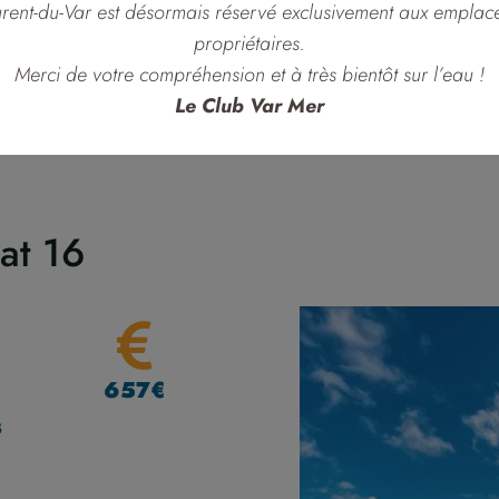
aurent-du-Var est désormais réservé exclusivement aux empla
propriétaires.
nces) + l’adhésion au club (60€ adulte et 50€ enfant) 
Merci de votre compréhension et à très bientôt sur l’eau !
Le Club Var Mer
at 16
657€
s