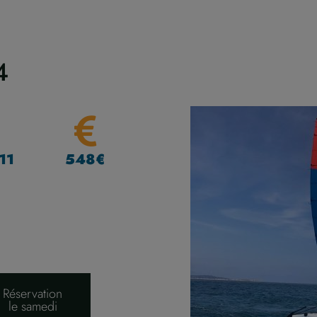
4
 11
548€
Réservation
le samedi