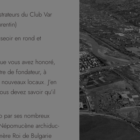
trateurs du Club Var
rentin)
sseoir en rond et
 que vous avez honoré,
tre de fondateur, à
s nouveaux locaux. J’en
vous devez savoir qu’il
o par ses nombreux
n Népomucène archiduc-
mère Roi de Bulgarie