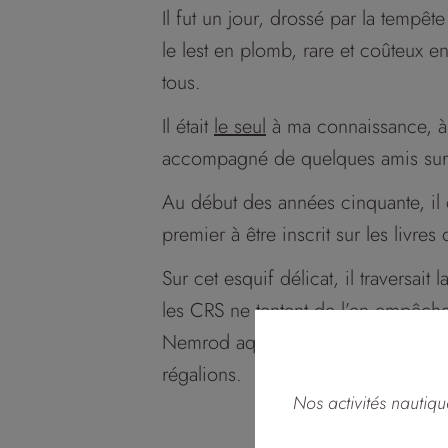
Il fut un jour, drossé par la tempêt
le lest en plomb, rare et coûteux en
tous.
Il était
le seul
à ma connaissance, à
accompagné de quelques amis sur 
Au début des années cinquante, il 
premier à être inscrit sur les livre
Sur cet esquif délicat, il traversa
les CRS ne tentent de l’en empêcher
Nemrod aquatique il en ramenait à
régalions.
Nos activités nautiq