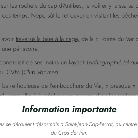
e sur les rochers du cap d’Antibes, le voilier y laissa s
 ces temps, Nepo sût le retrouver en visitant les pêcheu
 avoir
traversé la baie à la nage,
de la « Pointe du Var 
une périssoire.
construisit de ses mains un kayack (
orthographié tel qu
s du CVM (
Club Var mer
).
it la barre houleuse de l’embouchure du Var, « presque »
), pour aller à la pêche sous marine, dans les rochers 
 foison des loups, des mulets (muges) des poulpes et
Information importante
ues se déroulent désormais à Saint-Jean-Cap-Ferrat, au centre
du Cros deï Pin.