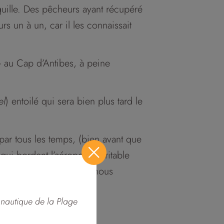
a quille. Des pêcheurs ayant récupéré
rs un à un, car il les connaissait
» au Cap d’Antibes, à peine
el
) entoilé qui sera bien plus tard le
 par tous les temps, (bien avant que
qui bordent l’aéroport. Véritable
 des congres dont nous nous
 nautique de la Plage