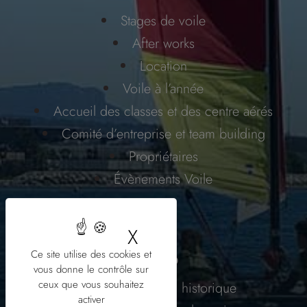
Stages de voile
After works
Location
Voile à l’année
Accueil des classes et des centre aérés
Comité d’entreprise et team building
Propriétaires
Évènements Voile
X
Masquer le bandeau
Le Club
Ce site utilise des cookies et
vous donne le contrôle sur
ceux que vous souhaitez
Une association historique
activer