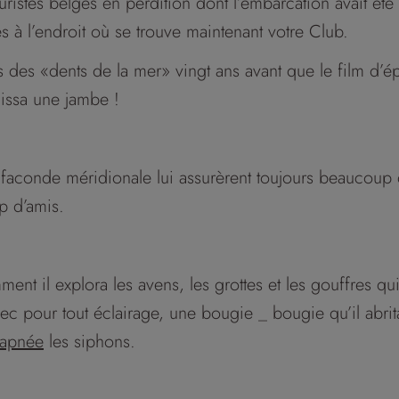
touristes belges en perdition dont l’embarcation avait ét
s à l’endroit où se trouve maintenant votre Club.
ros des «dents de la mer» vingt ans avant que le film d’ép
laissa une jambe !
sa faconde méridionale lui assurèrent toujours beaucoup
p d’amis.
ment il explora les avens, les grottes et les gouffres 
avec pour tout éclairage, une bougie _ bougie qu’il abr
 apnée
les siphons.