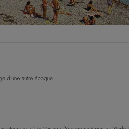
ge d’une autre époque.
strateurs du Club Var mer (Section nautique du Stade L