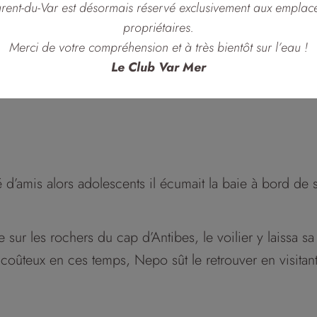
morts, îles à la végétation sauvage et amphibie avant de
aurent-du-Var est désormais réservé exclusivement aux empla
t un héros éponyme, digne de chroniques rabelaisiennes
propriétaires.
Merci de votre compréhension et à très bientôt sur l’eau !
Le Club Var Mer
é d’amis alors adolescents il écumait la baie à bord de 
te sur les rochers du cap d’Antibes, le voilier y laissa s
 coûteux en ces temps, Nepo sût le retrouver en visitant