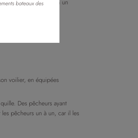
 se jeter dans la baie en un
cements bateaux des
.
son voilier, en équipées
a quille. Des pêcheurs ayant
 les pêcheurs un à un, car il les