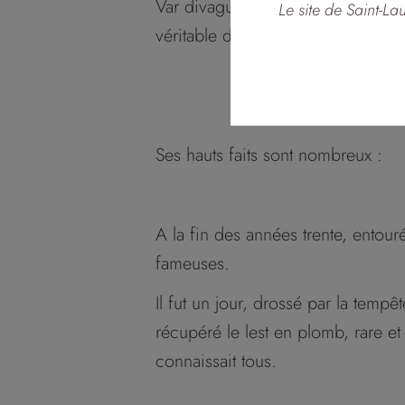
Var divaguait entre lagunes, bras 
Le site de Saint-L
véritable delta, c’était en un mo
Ses hauts faits sont nombreux :
A la fin des années trente, entour
fameuses.
Il fut un jour, drossé par la tempê
récupéré le lest en plomb, rare et
connaissait tous.